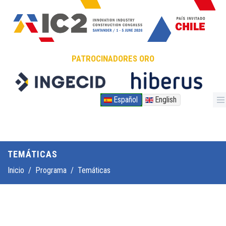
Pasar al contenido principal
PATROCINADORES ORO
Español
English
TEMÁTICAS
Inicio
/
Programa
/
Temáticas