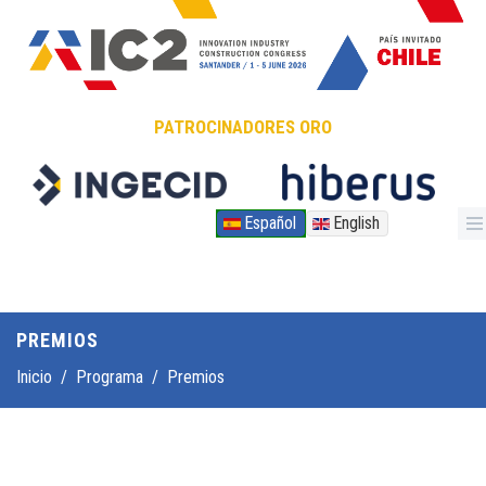
Pasar al contenido principal
PATROCINADORES ORO
Español
English
PREMIOS
Inicio
/
Programa
/
Premios