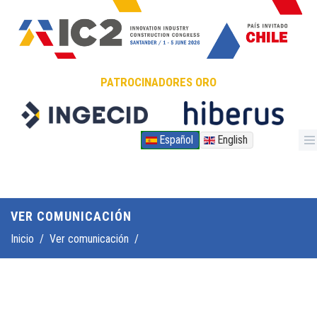
Pasar al contenido principal
PATROCINADORES ORO
Español
English
VER COMUNICACIÓN
Inicio
/
Ver comunicación
/