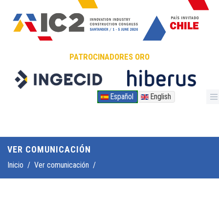
Pasar al contenido principal
PATROCINADORES ORO
Español
English
VER COMUNICACIÓN
Inicio
/
Ver comunicación
/