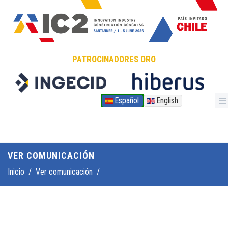
Pasar al contenido principal
PATROCINADORES ORO
Español
English
VER COMUNICACIÓN
Inicio
/
Ver comunicación
/