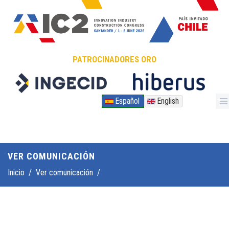
Pasar al contenido principal
PATROCINADORES ORO
Español
English
VER COMUNICACIÓN
Inicio
/
Ver comunicación
/