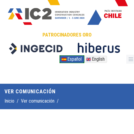
Pasar al contenido principal
PATROCINADORES ORO
Español
English
VER COMUNICACIÓN
Inicio
/
Ver comunicación
/