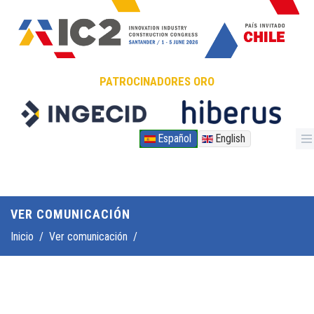
Pasar al contenido principal
PATROCINADORES ORO
Español
English
VER COMUNICACIÓN
Inicio
/
Ver comunicación
/