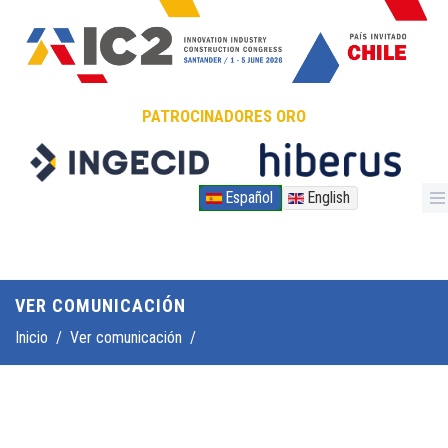
Pasar al contenido principal
PATROCINADORES ORO
Español
English
VER COMUNICACIÓN
Inicio
/
Ver comunicación
/