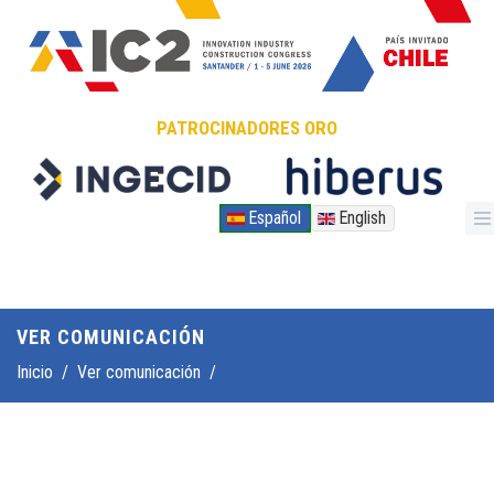
Pasar al contenido principal
PATROCINADORES ORO
Español
English
VER COMUNICACIÓN
Inicio
/
Ver comunicación
/