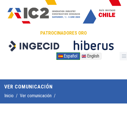
Pasar al contenido principal
PATROCINADORES ORO
Español
English
VER COMUNICACIÓN
Inicio
/
Ver comunicación
/