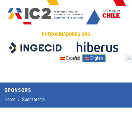
Skip to main content
PATROCINADORES ORO
Español
English
SPONSORS
Home
/
Sponsorship